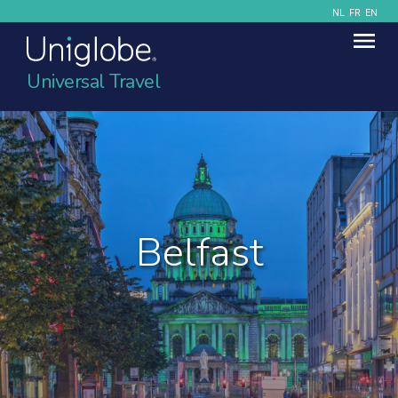
NL
FR
EN
Universal Travel
Belfast