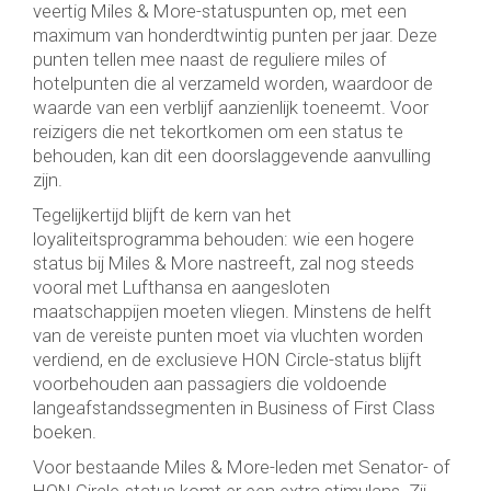
veertig Miles & More-statuspunten op, met een
maximum van honderdtwintig punten per jaar. Deze
punten tellen mee naast de reguliere miles of
hotelpunten die al verzameld worden, waardoor de
waarde van een verblijf aanzienlijk toeneemt. Voor
reizigers die net tekortkomen om een status te
behouden, kan dit een doorslaggevende aanvulling
zijn.
Tegelijkertijd blijft de kern van het
loyaliteitsprogramma behouden: wie een hogere
status bij Miles & More nastreeft, zal nog steeds
vooral met Lufthansa en aangesloten
maatschappijen moeten vliegen. Minstens de helft
van de vereiste punten moet via vluchten worden
verdiend, en de exclusieve HON Circle-status blijft
voorbehouden aan passagiers die voldoende
langeafstandssegmenten in Business of First Class
boeken.
Voor bestaande Miles & More-leden met Senator- of
HON Circle-status komt er een extra stimulans. Zij